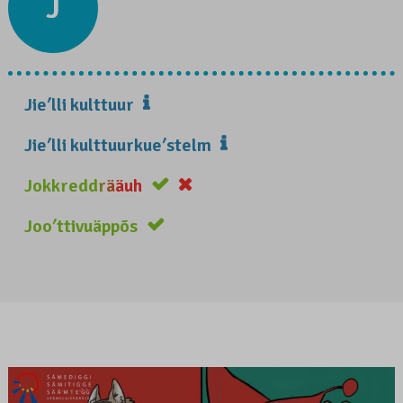
J
Jieʹlli kulttuur
Jieʹlli kulttuurkueʹstelm
Jokkreddrääuh
Jooʹttivuäppõs