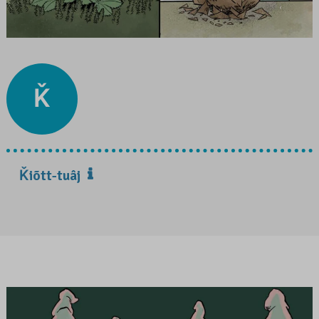
Ǩ
Ǩiõtt-tuâj