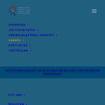
OUDDSEIDD
JOOʹTTIVUÄʹPSTÕS
OBBVÄÄLDLAŽ ǨEÂLLʼJEMVUÕTT
SANNÕS
PUÕʹTTIÄIʹǦǦ
TEÂTTǨEÂLBB
VAʹSTTEEMVUÕĐLAŽ DA EETTLÂNJI ǨEÂLLʼJEEI SÄÄʹM­TURIISM
SERTIFIKATT
EITC 2025
OOCCÂM