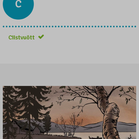
C
Ciistvuõtt