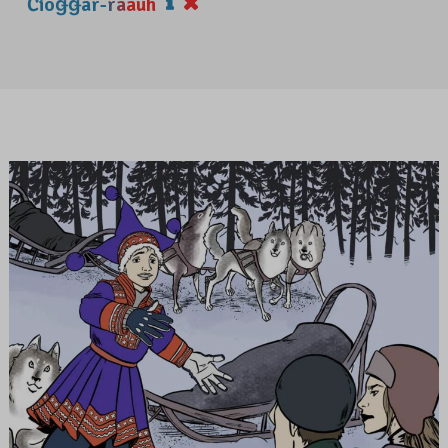
Čiõǥǥâr-rääuh