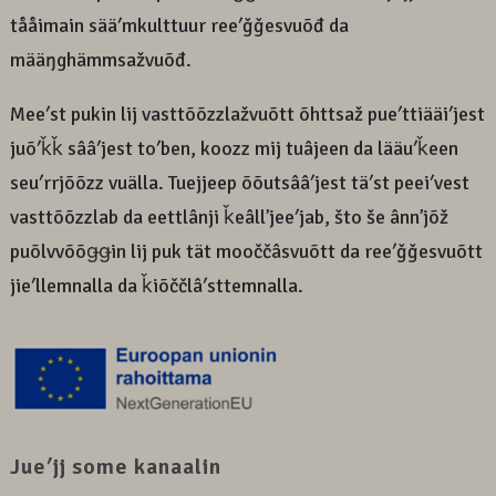
tååimain sääʹmkulttuur reeʹǧǧesvuõđ da
määŋghämmsažvuõđ.
Meeʹst pukin lij vasttõõzzlažvuõtt õhttsaž pueʹttiääiʹjest
juõʹǩǩ sââʹjest toʹben, koozz mij tuâjeen da lääuʹǩeen
seuʹrrjõõzz vuälla. Tuejjeep õõutsââʹjest täʹst peeiʹvest
vasttõõzzlab da eettlânji ǩeâllʼjeeʹjab, što še ânnʼjõž
puõlvvõõǥǥin lij puk tät mooččâsvuõtt da reeʹǧǧesvuõtt
jieʹllemnalla da ǩiõččlâʹsttemnalla.
Jueʹjj some kanaalin