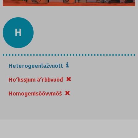
H
Heterogeenlažvuõtt
Hoʹhssjum äʹrbbvuõđ
Homogenisõõvvmõš