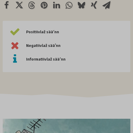
Positiivlaž sääʹnn
Negatiivlaž sää’nn
Informatiivlaž sääʹnn