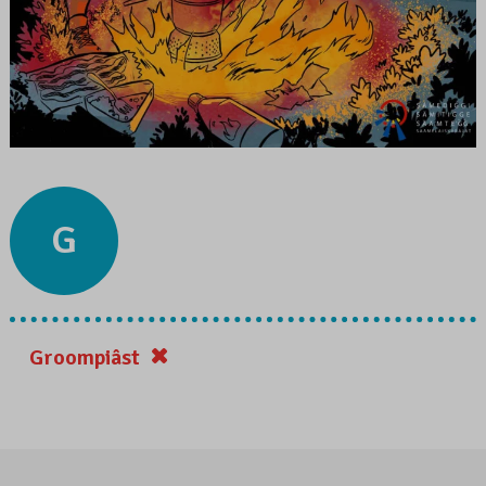
G
Groompiâst