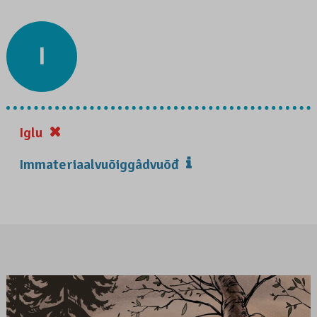
I
Iglu
Immateriaalvuõiggâdvuõđ