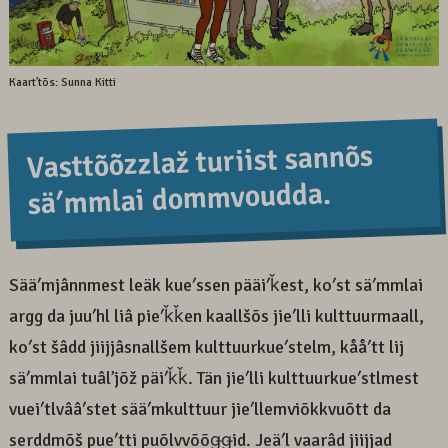
Kaartʼtõs: Sunna Kitti
Vasttõõzzlaž turiist sannõs
säʹmmlai dommvoudda.
Sääʹmjânnmest leäk kueʹssen pääiʹǩest, koʹst säʹmmlai
argg da juuʹhl liâ pieʹǩǩen kaallšõs jieʹlli kulttuurmaall,
koʹst šâdd jiijjâsnallšem kulttuurkueʹstelm, kååʹtt lij
säʹmmlai tuâlʼjõž päiʹǩǩ. Tän jieʹlli kulttuurkueʹstlmest
vueiʹtlvââʹstet sääʹmkulttuur jieʹllemviõkkvuõtt da
serddmõš pueʹtti puõlvvõõǥǥid. Jeäʹl vaarâd jiijjad