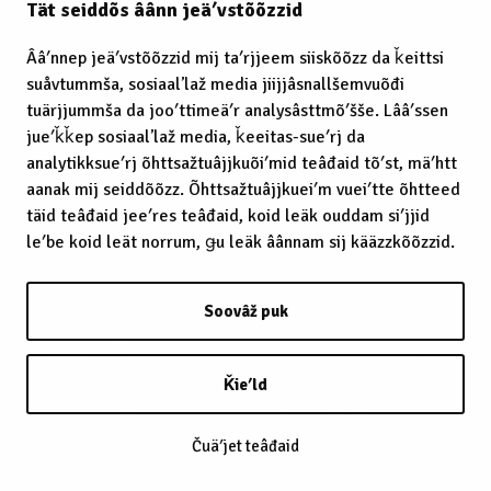
Tät seiddõs âânn jeäʹvstõõzzid
Ââʹnnep jeäʹvstõõzzid mij taʹrjjeem siiskõõzz da ǩeittsi
suåvtummša, sosiaalʼlaž media jiijjâsnallšemvuõđi
tuärjjummša da jooʹttimeäʹr analysâsttmõʹšše. Lââʹssen
jueʹǩǩep sosiaalʼlaž media, ǩeeitas-sueʹrj da
analytikksueʹrj õhttsažtuâjjkuõiʹmid teâđaid tõʹst, mäʹhtt
aanak mij seiddõõzz. Õhttsažtuâjjkueiʹm vueiʹtte õhtteed
täid teâđaid jeeʹres teâđaid, koid leäk ouddam siʹjjid
leʹbe koid leät norrum, ǥu leäk âânnam sij kääzzkõõzzid.
Soovâž puk
Ǩieʹld
Čuäʹjet teâđaid