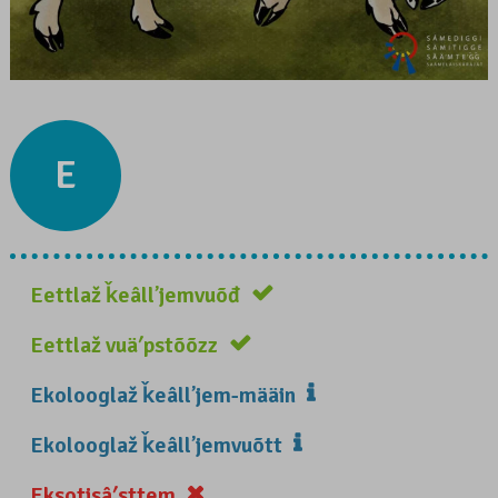
E
Eettlaž ǩeâllʼjemvuõđ
Eettlaž vuäʹpstõõzz
Ekolooglaž ǩeâllʼjem-määin
Ekolooglaž ǩeâllʼjemvuõtt
Eksotisâʹsttem