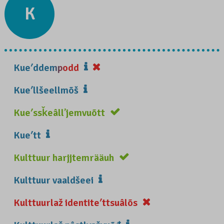
K
Kueʹddempodd
Kueʹllšeellmõš
Kueʹssǩeâllʼjemvuõtt
Kueʹtt
Kulttuur harjjtemrääuh
Kulttuur vaaldšeei
Kulttuurlaž identiteʹttsuâlõs