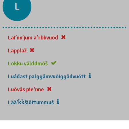
L
Laiʹnnʼjum äʹrbbvuõđ
Lapplaž
Lokku välddmõš
Luâđast palggâmvuõiggâdvuõtt
Luõvâs pieʹnne
Lääʹǩǩšiõttummuš