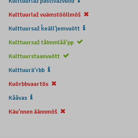
Kulttuurlaž pâstlvažvuõđ
Kulttuurlaž vuämstõõllmõš
Kulttuursaž ǩeâllʼjemvuõtt
Kulttuursaž tåimmlååʹpp
Kulttuurstaanvuõtt
Kulttuuräʹrbb
Kuõrbbvaartõs
Kååvas
Käuʹnnen âânnmõš