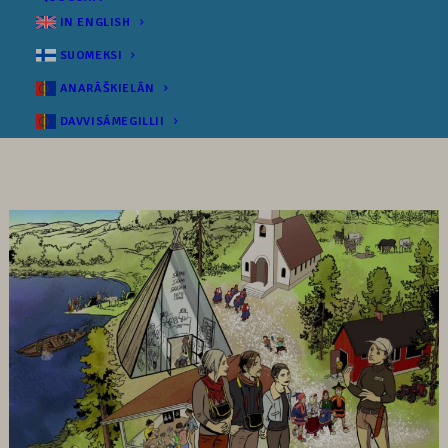
IN ENGLISH
SUOMEKSI
ANARÂŠKIELÂN
DAVVISÁMEGILLII