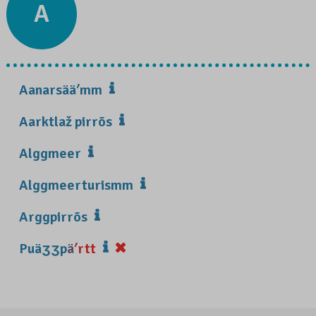
A
Aanarsääʹmm
Aarktlaž pirrõs
Alggmeer
Alggmeerturismm
Arggpirrõs
Puäʒʒpäʹrtt