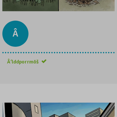
Â
Âʹlddporrmõš