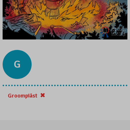
G
Groompiâst