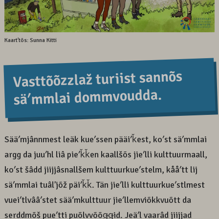
Kaartʼtõs: Sunna Kitti
Vasttõõzzlaž turiist sannõs
säʹmmlai dommvoudda.
Sääʹmjânnmest leäk kueʹssen pääiʹǩest, koʹst säʹmmlai
argg da juuʹhl liâ pieʹǩǩen kaallšõs jieʹlli kulttuurmaall,
koʹst šâdd jiijjâsnallšem kulttuurkueʹstelm, kååʹtt lij
säʹmmlai tuâlʼjõž päiʹǩǩ. Tän jieʹlli kulttuurkueʹstlmest
vueiʹtlvââʹstet sääʹmkulttuur jieʹllemviõkkvuõtt da
serddmõš pueʹtti puõlvvõõǥǥid. Jeäʹl vaarâd jiijjad