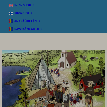
IN ENGLISH
SUOMEKSI
ANARÂŠKIELÂN
DAVVISÁMEGILLII