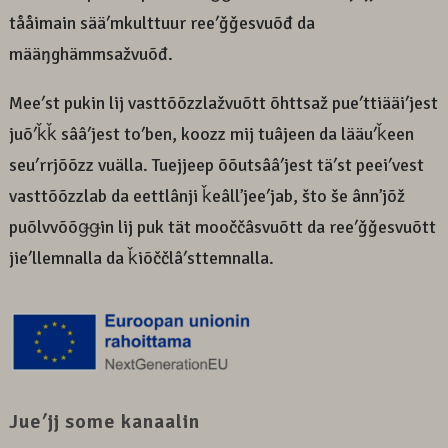
tååimain sääʹmkulttuur reeʹǧǧesvuõđ da
määŋghämmsažvuõđ.
Meeʹst pukin lij vasttõõzzlažvuõtt õhttsaž pueʹttiääiʹjest
juõʹǩǩ sââʹjest toʹben, koozz mij tuâjeen da lääuʹǩeen
seuʹrrjõõzz vuälla. Tuejjeep õõutsââʹjest täʹst peeiʹvest
vasttõõzzlab da eettlânji ǩeâllʼjeeʹjab, što še ânnʼjõž
puõlvvõõǥǥin lij puk tät mooččâsvuõtt da reeʹǧǧesvuõtt
jieʹllemnalla da ǩiõččlâʹsttemnalla.
Jueʹjj some kanaalin