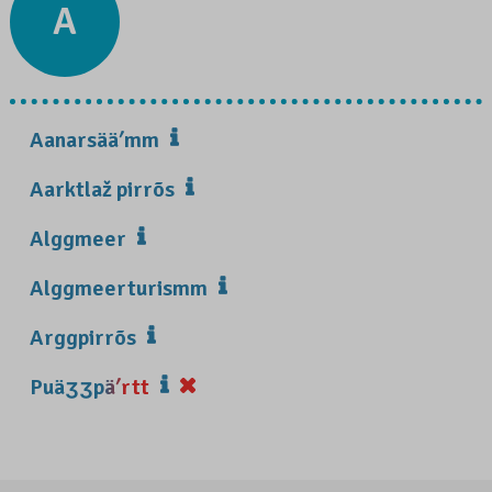
A
Aanarsääʹmm
Aarktlaž pirrõs
Alggmeer
Alggmeerturismm
Arggpirrõs
Puäʒʒpäʹrtt