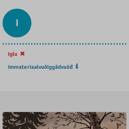
I
Iglu
Immateriaalvuõiggâdvuõđ