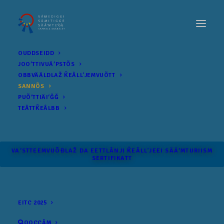
OUDDSEIDD
JOOʹTTIVUÄʹPSTÕS
OBBVÄÄLDLAŽ ǨEÂLLʼJEMVUÕTT
SANNÕS
PUÕʹTTIÄIʹǦǦ
TEÂTTǨEÂLBB
VAʹSTTEEMVUÕĐLAŽ DA EETTLÂNJI ǨEÂLLʼJEEI SÄÄʹM­TURIISM
SERTIFIKATT
EITC 2025
OOCCÂM