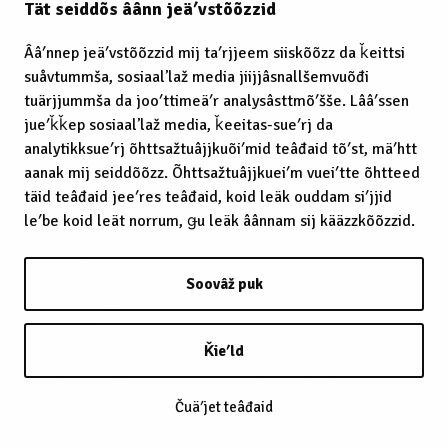
Tät seiddõs âânn jeäʹvstõõzzid
Ââʹnnep jeäʹvstõõzzid mij taʹrjjeem siiskõõzz da ǩeittsi
suåvtummša, sosiaalʼlaž media jiijjâsnallšemvuõđi
tuärjjummša da jooʹttimeäʹr analysâsttmõʹšše. Lââʹssen
jueʹǩǩep sosiaalʼlaž media, ǩeeitas-sueʹrj da
analytikksueʹrj õhttsažtuâjjkuõiʹmid teâđaid tõʹst, mäʹhtt
aanak mij seiddõõzz. Õhttsažtuâjjkueiʹm vueiʹtte õhtteed
täid teâđaid jeeʹres teâđaid, koid leäk ouddam siʹjjid
leʹbe koid leät norrum, ǥu leäk âânnam sij kääzzkõõzzid.
Soovâž puk
Ǩieʹld
Čuäʹjet teâđaid