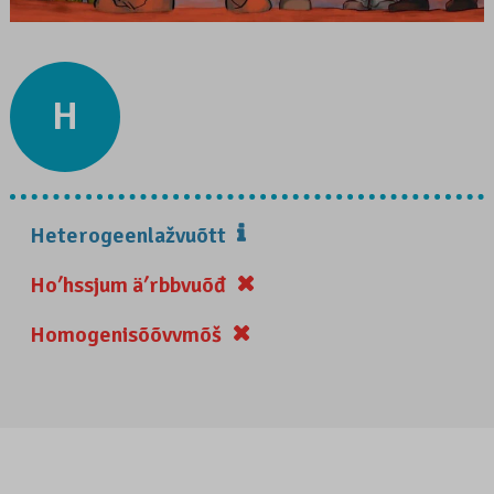
H
Heterogeenlažvuõtt
Hoʹhssjum äʹrbbvuõđ
Homogenisõõvvmõš