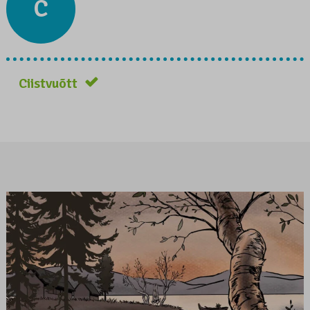
C
Ciistvuõtt