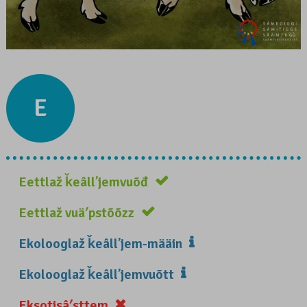
E
Eettlaž ǩeâllʼjemvuõđ
Eettlaž vuäʹpstõõzz
Ekolooglaž ǩeâllʼjem-määin
Ekolooglaž ǩeâllʼjemvuõtt
Eksotisâʹsttem