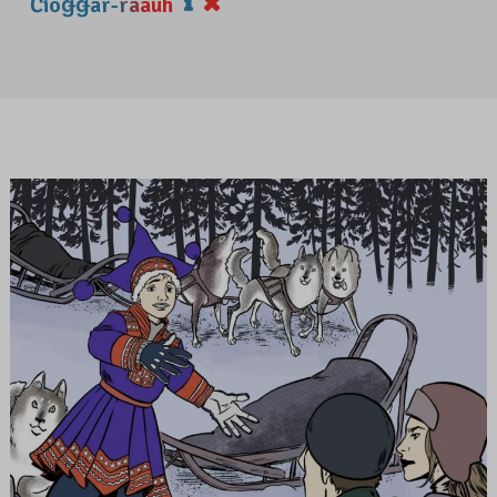
Čiõǥǥâr-rääuh