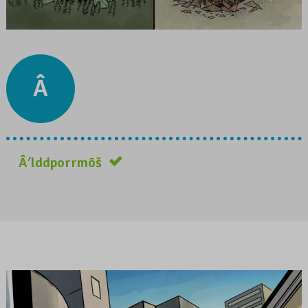
Â
Âʹlddporrmõš