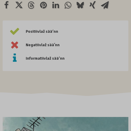
Positiivlaž sääʹnn
Negatiivlaž sää’nn
Informatiivlaž sääʹnn