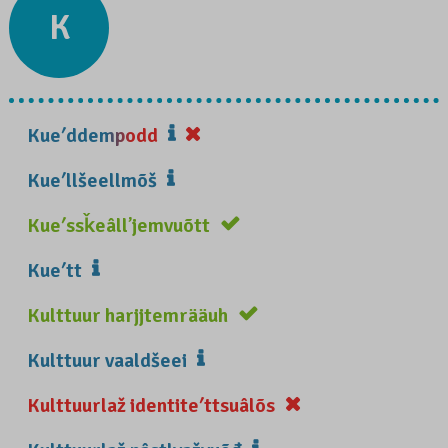
K
Kueʹddempodd
Kueʹllšeellmõš
Kueʹssǩeâllʼjemvuõtt
Kueʹtt
Kulttuur harjjtemrääuh
Kulttuur vaaldšeei
Kulttuurlaž identiteʹttsuâlõs