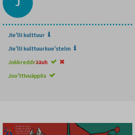
J
Jieʹlli kulttuur
Jieʹlli kulttuurkueʹstelm
Jokkreddrääuh
Jooʹttivuäppõs