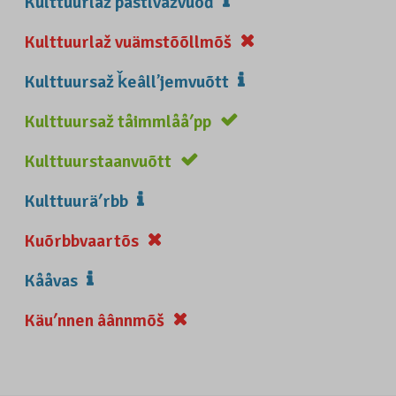
Kulttuurlaž pâstlvažvuõđ
Kulttuurlaž vuämstõõllmõš
Kulttuursaž ǩeâllʼjemvuõtt
Kulttuursaž tåimmlååʹpp
Kulttuurstaanvuõtt
Kulttuuräʹrbb
Kuõrbbvaartõs
Kååvas
Käuʹnnen âânnmõš