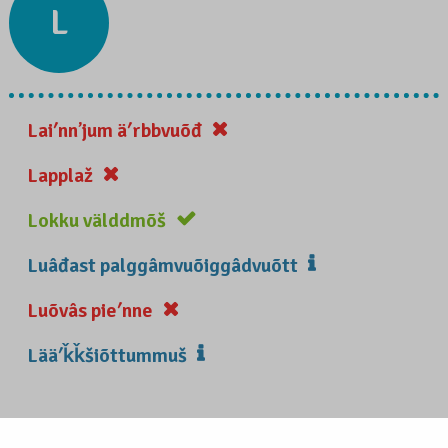
L
Laiʹnnʼjum äʹrbbvuõđ
Lapplaž
Lokku välddmõš
Luâđast palggâmvuõiggâdvuõtt
Luõvâs pieʹnne
Lääʹǩǩšiõttummuš