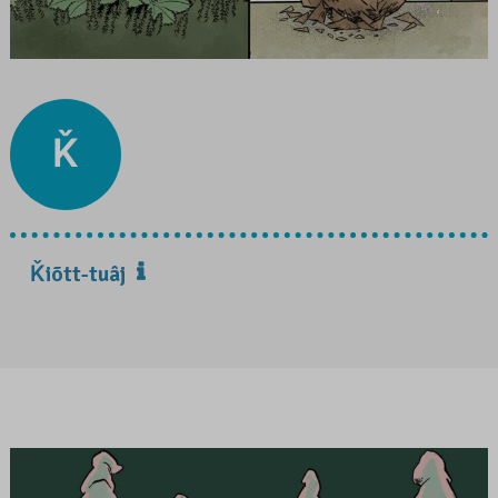
Ǩ
Ǩiõtt-tuâj