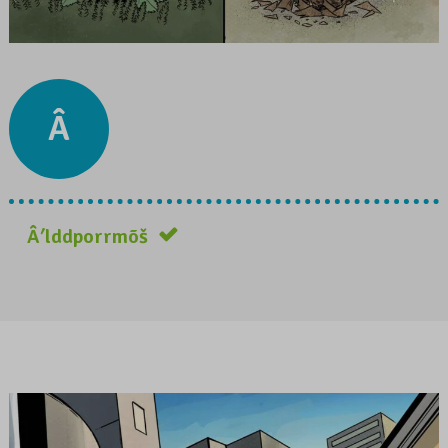
Â
Âʹlddporrmõš