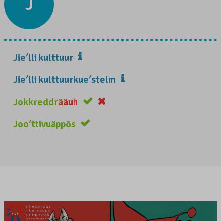
J
Jieʹlli kulttuur
Jieʹlli kulttuurkueʹstelm
Jokkreddrääuh
Jooʹttivuäppõs