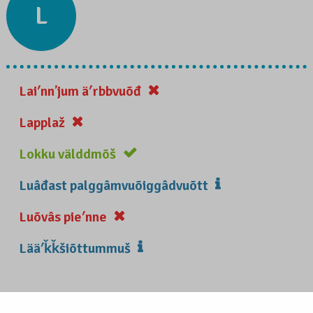
L
Laiʹnnʼjum äʹrbbvuõđ
Lapplaž
Lokku välddmõš
Luâđast palggâmvuõiggâdvuõtt
Luõvâs pieʹnne
Lääʹǩǩšiõttummuš