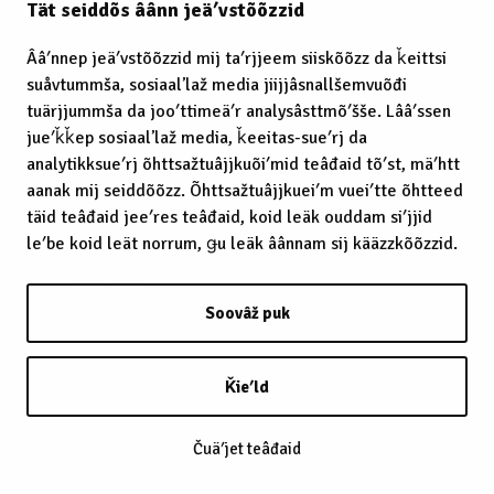
Tät seiddõs âânn jeäʹvstõõzzid
Ââʹnnep jeäʹvstõõzzid mij taʹrjjeem siiskõõzz da ǩeittsi
suåvtummša, sosiaalʼlaž media jiijjâsnallšemvuõđi
tuärjjummša da jooʹttimeäʹr analysâsttmõʹšše. Lââʹssen
jueʹǩǩep sosiaalʼlaž media, ǩeeitas-sueʹrj da
analytikksueʹrj õhttsažtuâjjkuõiʹmid teâđaid tõʹst, mäʹhtt
aanak mij seiddõõzz. Õhttsažtuâjjkueiʹm vueiʹtte õhtteed
täid teâđaid jeeʹres teâđaid, koid leäk ouddam siʹjjid
leʹbe koid leät norrum, ǥu leäk âânnam sij kääzzkõõzzid.
Soovâž puk
Ǩieʹld
Čuäʹjet teâđaid