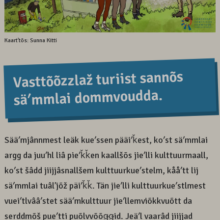
Kaartʼtõs: Sunna Kitti
Vasttõõzzlaž turiist sannõs
säʹmmlai dommvoudda.
Sääʹmjânnmest leäk kueʹssen pääiʹǩest, koʹst säʹmmlai
argg da juuʹhl liâ pieʹǩǩen kaallšõs jieʹlli kulttuurmaall,
koʹst šâdd jiijjâsnallšem kulttuurkueʹstelm, kååʹtt lij
säʹmmlai tuâlʼjõž päiʹǩǩ. Tän jieʹlli kulttuurkueʹstlmest
vueiʹtlvââʹstet sääʹmkulttuur jieʹllemviõkkvuõtt da
serddmõš pueʹtti puõlvvõõǥǥid. Jeäʹl vaarâd jiijjad