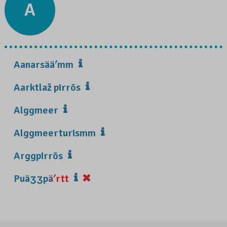
A
Aanarsääʹmm
Aarktlaž pirrõs
Alggmeer
Alggmeerturismm
Arggpirrõs
Puäʒʒpäʹrtt