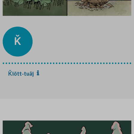
Ǩ
Ǩiõtt-tuâj