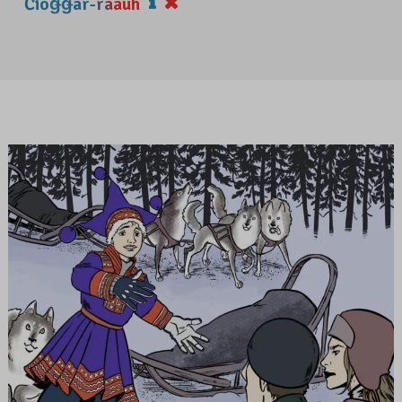
Čiõǥǥâr-rääuh