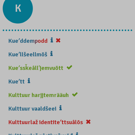
K
Kueʹddempodd
Kueʹllšeellmõš
Kueʹssǩeâllʼjemvuõtt
Kueʹtt
Kulttuur harjjtemrääuh
Kulttuur vaaldšeei
Kulttuurlaž identiteʹttsuâlõs