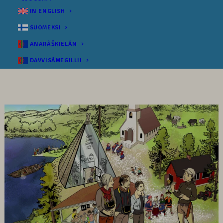
IN ENGLISH
SUOMEKSI
ANARÂŠKIELÂN
DAVVISÁMEGILLII