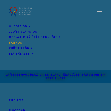
OUDDSEIDD
JOOʹTTIVUÄʹPSTÕS
OBBVÄÄLDLAŽ ǨEÂLLʼJEMVUÕTT
SANNÕS
PUÕʹTTIÄIʹǦǦ
TEÂTTǨEÂLBB
VAʹSTTEEMVUÕĐLAŽ DA EETTLÂNJI ǨEÂLLʼJEEI SÄÄʹM­TURIISM
SERTIFIKATT
EITC 2025
OOCCÂM