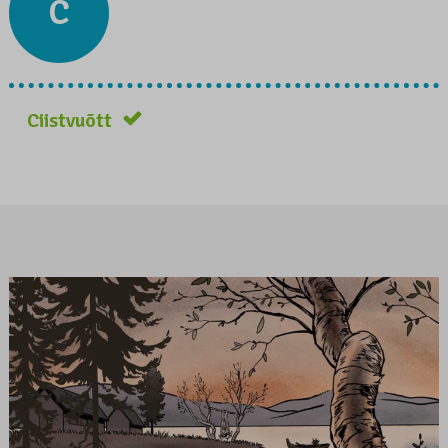
C
Ciistvuõtt