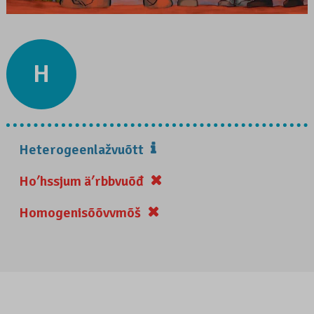
H
Heterogeenlažvuõtt
Hoʹhssjum äʹrbbvuõđ
Homogenisõõvvmõš