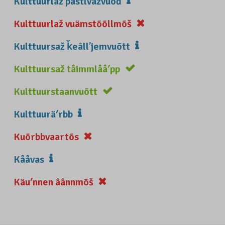
Kulttuurlaž pâstlvažvuõđ
Kulttuurlaž vuämstõõllmõš
Kulttuursaž ǩeâllʼjemvuõtt
Kulttuursaž tåimmlååʹpp
Kulttuurstaanvuõtt
Kulttuuräʹrbb
Kuõrbbvaartõs
Kååvas
Käuʹnnen âânnmõš