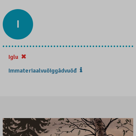
I
Iglu
Immateriaalvuõiggâdvuõđ