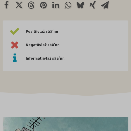
Positiivlaž sääʹnn
Negatiivlaž sää’nn
Informatiivlaž sääʹnn