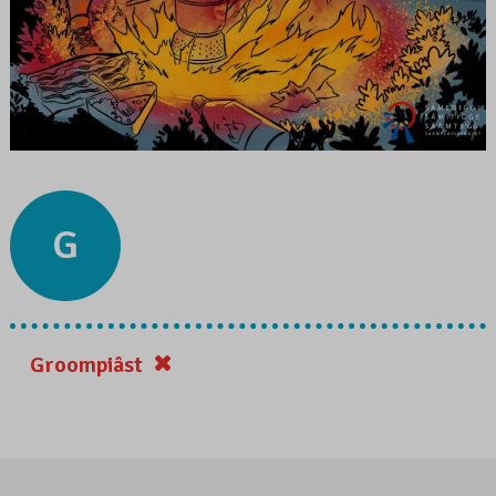
G
Groompiâst