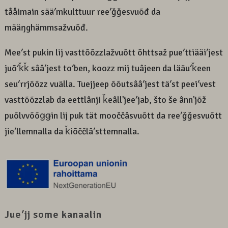
tååimain sääʹmkulttuur reeʹǧǧesvuõđ da
määŋghämmsažvuõđ.
Meeʹst pukin lij vasttõõzzlažvuõtt õhttsaž pueʹttiääiʹjest
juõʹǩǩ sââʹjest toʹben, koozz mij tuâjeen da lääuʹǩeen
seuʹrrjõõzz vuälla. Tuejjeep õõutsââʹjest täʹst peeiʹvest
vasttõõzzlab da eettlânji ǩeâllʼjeeʹjab, što še ânnʼjõž
puõlvvõõǥǥin lij puk tät mooččâsvuõtt da reeʹǧǧesvuõtt
jieʹllemnalla da ǩiõččlâʹsttemnalla.
Jueʹjj some kanaalin