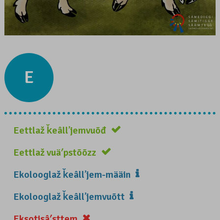
E
Eettlaž ǩeâllʼjemvuõđ
Eettlaž vuäʹpstõõzz
Ekolooglaž ǩeâllʼjem-määin
Ekolooglaž ǩeâllʼjemvuõtt
Eksotisâʹsttem