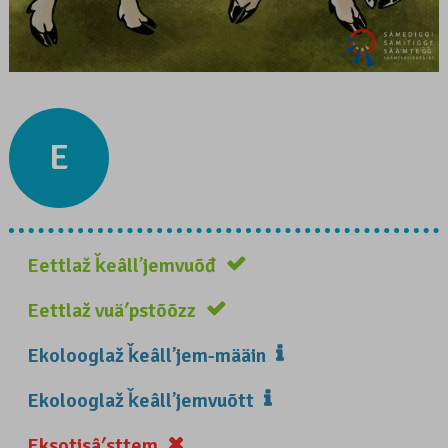
E
Eettlaž ǩeâllʼjemvuõđ
Eettlaž vuäʹpstõõzz
Ekolooglaž ǩeâllʼjem-määin
Ekolooglaž ǩeâllʼjemvuõtt
Eksotisâʹsttem