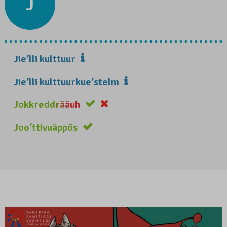
J
Jieʹlli kulttuur
Jieʹlli kulttuurkueʹstelm
Jokkreddrääuh
Jooʹttivuäppõs