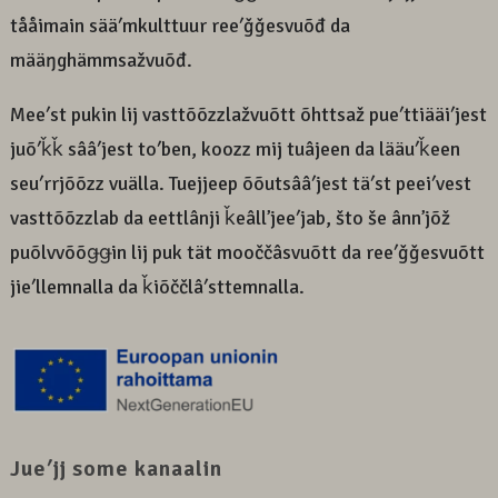
tååimain sääʹmkulttuur reeʹǧǧesvuõđ da
määŋghämmsažvuõđ.
Meeʹst pukin lij vasttõõzzlažvuõtt õhttsaž pueʹttiääiʹjest
juõʹǩǩ sââʹjest toʹben, koozz mij tuâjeen da lääuʹǩeen
seuʹrrjõõzz vuälla. Tuejjeep õõutsââʹjest täʹst peeiʹvest
vasttõõzzlab da eettlânji ǩeâllʼjeeʹjab, što še ânnʼjõž
puõlvvõõǥǥin lij puk tät mooččâsvuõtt da reeʹǧǧesvuõtt
jieʹllemnalla da ǩiõččlâʹsttemnalla.
Jueʹjj some kanaalin