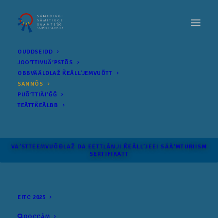
OUDDSEIDD
JOOʹTTIVUÄʹPSTÕS
OBBVÄÄLDLAŽ ǨEÂLLʼJEMVUÕTT
SANNÕS
PUÕʹTTIÄIʹǦǦ
TEÂTTǨEÂLBB
VAʹSTTEEMVUÕĐLAŽ DA EETTLÂNJI ǨEÂLLʼJEEI SÄÄʹM­TURIISM
SERTIFIKATT
EITC 2025
OOCCÂM