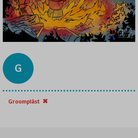
G
Groompiâst