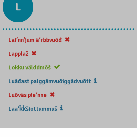
L
Laiʹnnʼjum äʹrbbvuõđ
Lapplaž
Lokku välddmõš
Luâđast palggâmvuõiggâdvuõtt
Luõvâs pieʹnne
Lääʹǩǩšiõttummuš