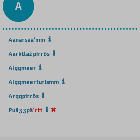
A
Aanarsääʹmm
Aarktlaž pirrõs
Alggmeer
Alggmeerturismm
Arggpirrõs
Puäʒʒpäʹrtt