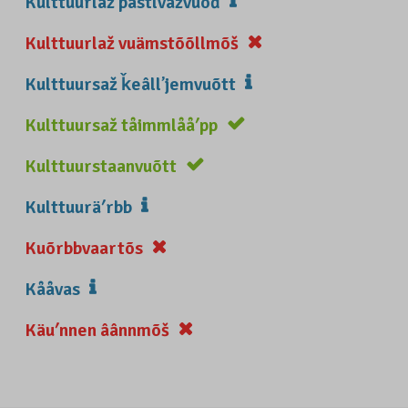
Kulttuurlaž pâstlvažvuõđ
Kulttuurlaž vuämstõõllmõš
Kulttuursaž ǩeâllʼjemvuõtt
Kulttuursaž tåimmlååʹpp
Kulttuurstaanvuõtt
Kulttuuräʹrbb
Kuõrbbvaartõs
Kååvas
Käuʹnnen âânnmõš