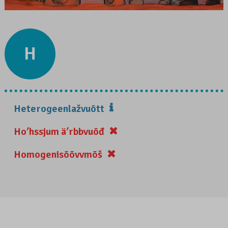
H
Heterogeenlažvuõtt
Hoʹhssjum äʹrbbvuõđ
Homogenisõõvvmõš