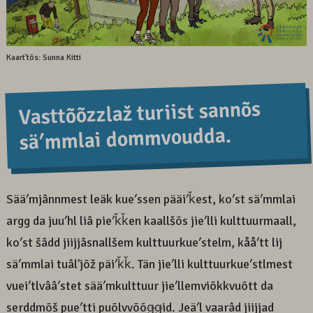
Kaartʼtõs: Sunna Kitti
Vasttõõzzlaž turiist sannõs
säʹmmlai dommvoudda.
Sääʹmjânnmest leäk kueʹssen pääiʹǩest, koʹst säʹmmlai
argg da juuʹhl liâ pieʹǩǩen kaallšõs jieʹlli kulttuurmaall,
koʹst šâdd jiijjâsnallšem kulttuurkueʹstelm, kååʹtt lij
säʹmmlai tuâlʼjõž päiʹǩǩ. Tän jieʹlli kulttuurkueʹstlmest
vueiʹtlvââʹstet sääʹmkulttuur jieʹllemviõkkvuõtt da
serddmõš pueʹtti puõlvvõõǥǥid. Jeäʹl vaarâd jiijjad