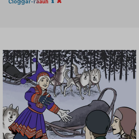
Čiõǥǥâr-rääuh