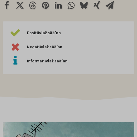
Positiivlaž sääʹnn
Negatiivlaž sää’nn
Informatiivlaž sääʹnn