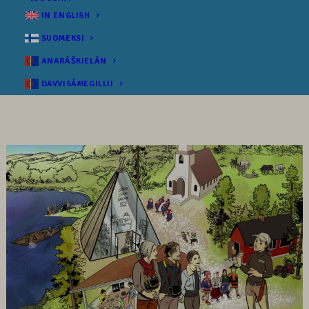
IN ENGLISH
SUOMEKSI
ANARÂŠKIELÂN
DAVVISÁMEGILLII