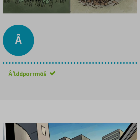
Â
Âʹlddporrmõš