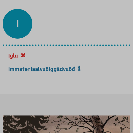
I
Iglu
Immateriaalvuõiggâdvuõđ