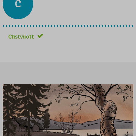
C
Ciistvuõtt