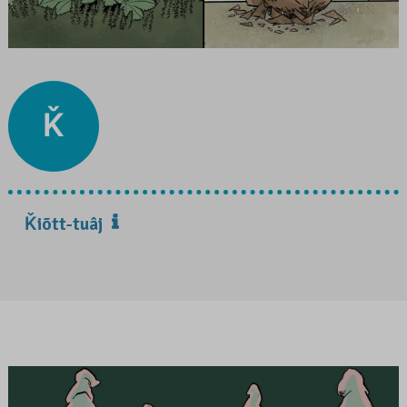
Ǩ
Ǩiõtt-tuâj