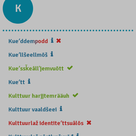
K
Kueʹddempodd
Kueʹllšeellmõš
Kueʹssǩeâllʼjemvuõtt
Kueʹtt
Kulttuur harjjtemrääuh
Kulttuur vaaldšeei
Kulttuurlaž identiteʹttsuâlõs