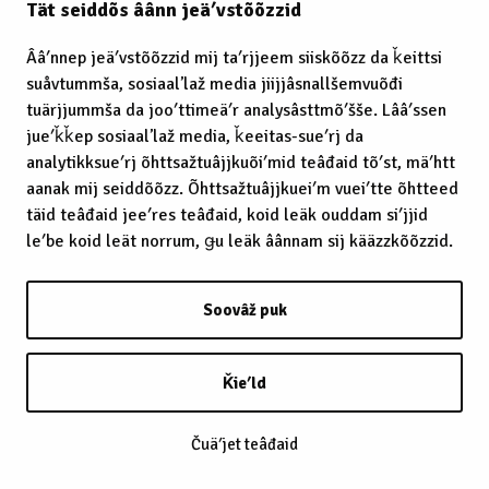
Tät seiddõs âânn jeäʹvstõõzzid
Ââʹnnep jeäʹvstõõzzid mij taʹrjjeem siiskõõzz da ǩeittsi
suåvtummša, sosiaalʼlaž media jiijjâsnallšemvuõđi
tuärjjummša da jooʹttimeäʹr analysâsttmõʹšše. Lââʹssen
jueʹǩǩep sosiaalʼlaž media, ǩeeitas-sueʹrj da
analytikksueʹrj õhttsažtuâjjkuõiʹmid teâđaid tõʹst, mäʹhtt
aanak mij seiddõõzz. Õhttsažtuâjjkueiʹm vueiʹtte õhtteed
täid teâđaid jeeʹres teâđaid, koid leäk ouddam siʹjjid
leʹbe koid leät norrum, ǥu leäk âânnam sij kääzzkõõzzid.
Soovâž puk
Ǩieʹld
Čuäʹjet teâđaid