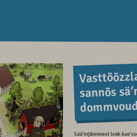
Vasttõõzzla
sannõs sä
dommvoud
Sääʹmjânnmest leäk kueʹssen