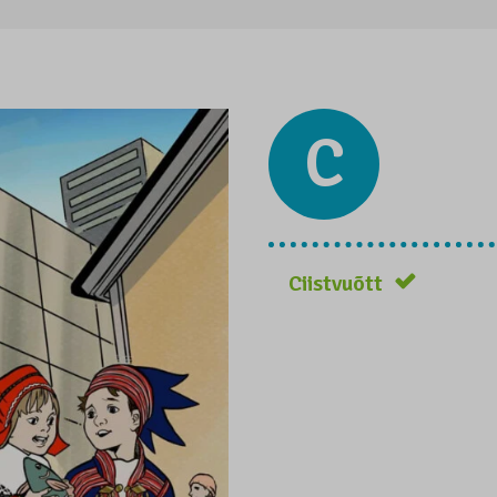
C
Ciistvuõtt