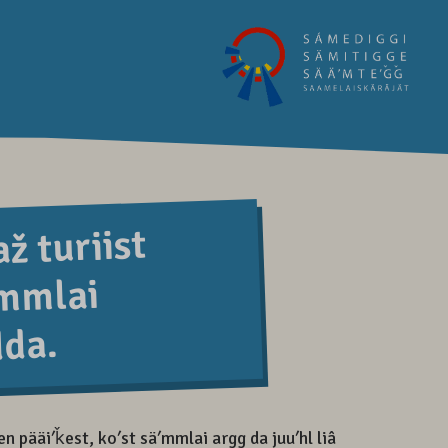
ž turiist
ʹmmlai
da.
 pääiʹǩest, koʹst säʹmmlai argg da juuʹhl liâ