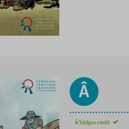
Â
Âʹlddporrmõš