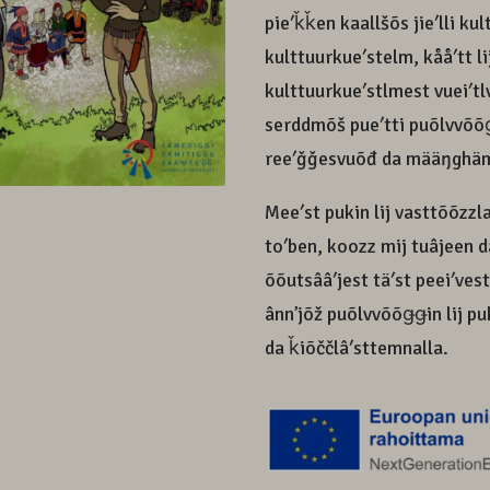
pieʹǩǩen kaallšõs jieʹlli ku
kulttuurkueʹstelm, kååʹtt lij
kulttuurkueʹstlmest vueiʹtl
serddmõš pueʹtti puõlvvõõǥǥ
reeʹǧǧesvuõđ da määŋghä
Meeʹst pukin lij vasttõõzzla
toʹben, koozz mij tuâjeen d
õõutsââʹjest täʹst peeiʹvest
ânnʼjõž puõlvvõõǥǥin lij p
da ǩiõččlâʹsttemnalla.