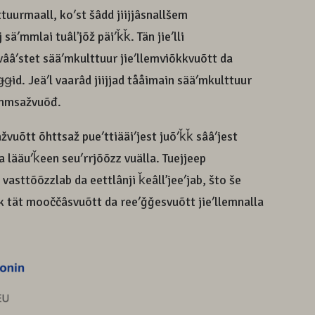
lttuurmaall, koʹst šâdd jiijjâsnallšem
 säʹmmlai tuâlʼjõž päiʹǩǩ. Tän jieʹlli
vââʹstet sääʹmkulttuur jieʹllemviõkkvuõtt da
id. Jeäʹl vaarâd jiijjad tååimain sääʹmkulttuur
mmsažvuõđ.
žvuõtt õhttsaž pueʹttiääiʹjest juõʹǩǩ sââʹjest
a lääuʹǩeen seuʹrrjõõzz vuälla. Tuejjeep
 vasttõõzzlab da eettlânji ǩeâllʼjeeʹjab, što še
uk tät mooččâsvuõtt da reeʹǧǧesvuõtt jieʹllemnalla