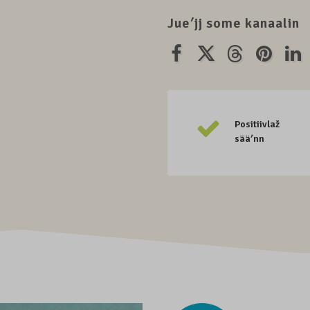
Jueʹjj some kanaalin
Positiivlaž
sääʹnn