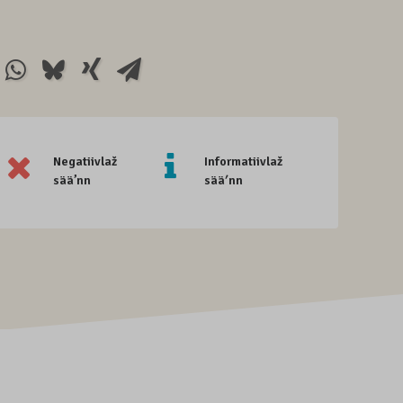
Negatiivlaž
Informatiivlaž
sää’nn
sääʹnn