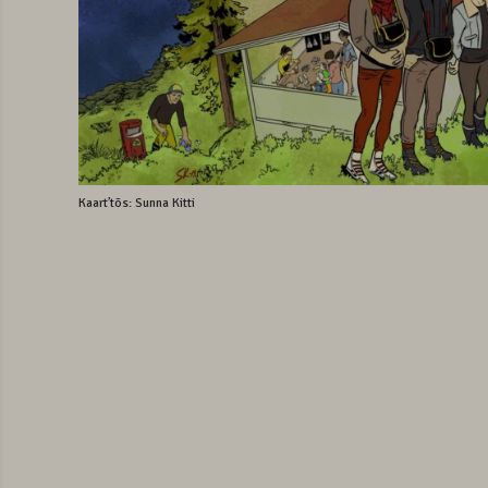
Kaartʼtõs: Sunna Kitti